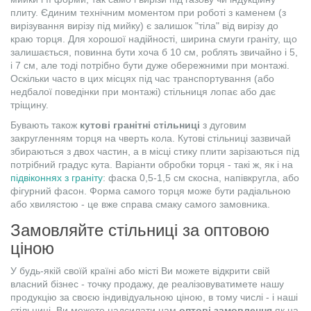
плиту. Єдиним технічним моментом при роботі з каменем (з
вирізування вирізу під мийку) є залишок "тіла" від вирізу до
краю торця. Для хорошої надійності, ширина смуги граніту, що
залишається, повинна бути хоча б 10 см, роблять звичайно і 5,
і 7 см, але тоді потрібно бути дуже обережними при монтажі.
Оскільки часто в цих місцях під час транспортування (або
недбалої поведінки при монтажі) стільниця лопає або дає
тріщину.
Бувають також
кутові гранітні стільниці
з дуговим
закругленням торця на чверть кола. Кутові стільниці зазвичай
збираються з двох частин, а в місці стику плити зарізаються під
потрібний градус кута. Варіанти обробки торця - такі ж, як і на
підвіконнях з граніту
: фаска 0,5-1,5 см скосна, напівкругла, або
фігурний фасон. Форма самого торця може бути радіальною
або хвилястою - це вже справа смаку самого замовника.
Замовляйте стільниці за оптовою
ціною
У будь-якій своїй країні або місті Ви можете відкрити свій
власний бізнес - точку продажу, де реалізовуватимете нашу
продукцію за своєю індивідуальною ціною, в тому числі - і наші
стільниці. Ви можете надсилати нам
оптові замовлення
як на