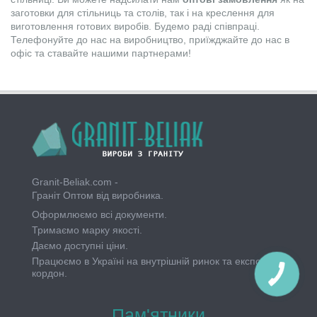
заготовки для стільниць та столів, так і на креслення для
виготовлення готових виробів. Будемо раді співпраці.
Телефонуйте до нас на виробництво, приїжджайте до нас в
офіс та ставайте нашими партнерами!
Granit-Beliak.com -
Граніт Оптом від виробника.
Оформлюємо всі документи.
Тримаємо марку якості.
Даємо доступні ціни.
Працюємо в Україні на внутрішній ринок та експорт за
кордон.
Пам'ятники