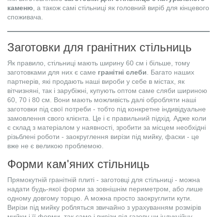
каменю
, а також самі стільниці як головний виріб для кінцевого
споживача.
Заготовки для гранітних стільниць
Як правило, стільниці мають ширину 60 см і більше, тому
заготовками для них є саме
гранітні слеби
. Багато наших
партнерів, які продають наші вироби у себе в містах, як
вітчизняні, так і зарубіжні, купують оптом саме сляби шириною
60, 70 і 80 см. Вони мають можливість далі обробляти наші
заготовки під свої потреби - тобто під конкретне індивідуальне
замовлення свого клієнта. Це і є правильний підхід. Адже коли
є склад з матеріалом у наявності, зробити за місцем необхідні
різьблені роботи - заокруглення вирізи під мийку, фаски - це
вже не є великою проблемою.
Форми кам'яних стільниць
Прямокутній гранітній плиті - заготовці для стільниці - можна
надати будь-якої форми за зовнішнім периметром, або лише
одному довгому торцю. А можна просто заокруглити кути.
Вирізи під мийку робляться звичайно з урахуванням розмірів
мийки і її форми, так само і вирізи під газову чи індукційну